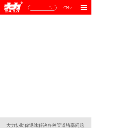
首页
끀
ꄙ
CN
ꀅ
产品中心
专用配件
服务与支持
关于我们
联系我们
大力协助你迅速解决各种管道堵塞问题