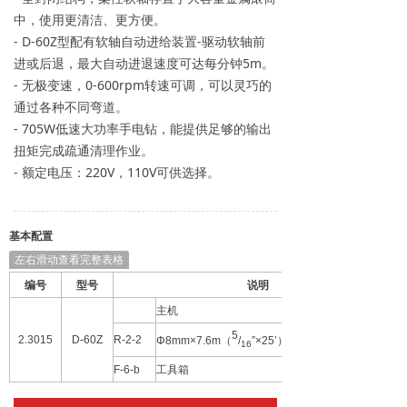
中，使用更清洁、更方便。
- D-60Z型配有软轴自动进给装置-驱动软轴前
进或后退，最大自动进退速度可达每分钟5m。
- 无极变速，0-600rpm转速可调，可以灵巧的
通过各种不同弯道。
- 705W低速大功率手电钻，能提供足够的输出
扭矩完成疏通清理作业。
- 额定电压：220V，110V可供选择。
基本配置
左右滑动查看完整表格
编号
型号
说明
主机
5
2.3015
D-60Z
R-2-2
Φ8mm
×7.6m
（
/
”×25’
）内实芯软轴，
16
F-6-b
工具箱