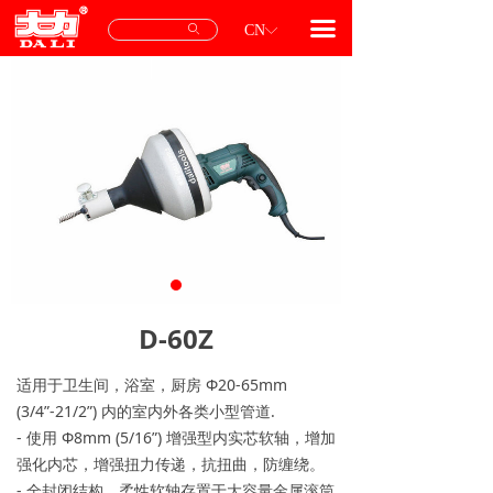
首页
끀
ꄙ
CN
ꀅ
产品中心
专用配件
服务与支持
关于我们
联系我们
D-60Z
适用于卫生间，浴室，厨房 Ф20-65mm
(3/4”-21/2”) 内的室内外各类小型管道.
- 使用 Ф8mm (5/16”) 增强型内实芯软轴，增加
强化内芯，增强扭力传递，抗扭曲，防缠绕。
- 全封闭结构，柔性软轴存置于大容量金属滚筒